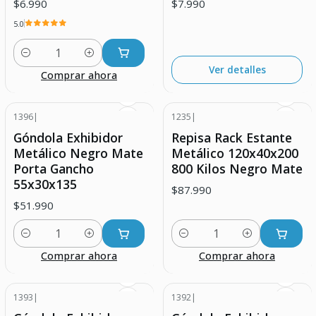
$6.990
$7.990
5.0
Cantidad
Ver detalles
Comprar ahora
1396
|
1235
|
Góndola Exhibidor
Repisa Rack Estante
Metálico Negro Mate
Metálico 120x40x200
Porta Gancho
800 Kilos Negro Mate
55x30x135
$87.990
$51.990
Cantidad
Cantidad
Comprar ahora
Comprar ahora
1393
|
1392
|
-10% DESCUENTO
-10% DESCUENTO