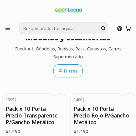
Si tienes dudas puedes llamarnos al:
422595426
Inicio
Muebles y Estanterías
Muebles y Estanterías
Checkout, Góndolas, Repisas, Rack, Canastos, Carros
Supermercado
Filtros
1399
|
1400
|
Pack x 10 Porta
Pack x 10 Porta
Precio Transparente
Precio Rojo P/Gancho
P/Gancho Metálico
Metálico
$1.490
$1.490