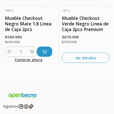
1431
|
1311
|
-19% DESCUENTO
-15% DESCUENTO
Mueble Checkout
Mueble Checkout
Agotado
Negro Mate 1.8 Linea
Verde Negro Linea de
de Caja 2pcs
Caja 2pcs Premium
$569.990
$679.990
$699.990
$799.990
Cantidad
Ver detalles
Comprar ahora
Síguenos