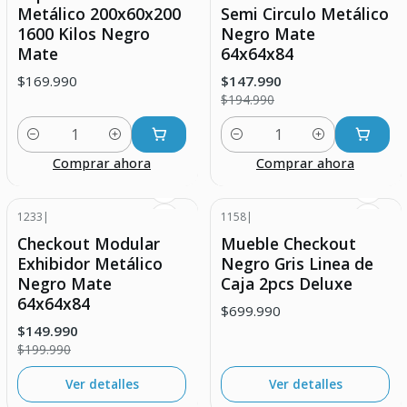
Metálico 200x60x200
Semi Circulo Metálico
1600 Kilos Negro
Negro Mate
Mate
64x64x84
$169.990
$147.990
$194.990
Cantidad
Cantidad
Comprar ahora
Comprar ahora
1233
|
1158
|
-25% DESCUENTO
Agotado
Checkout Modular
Mueble Checkout
Agotado
Exhibidor Metálico
Negro Gris Linea de
Negro Mate
Caja 2pcs Deluxe
64x64x84
$699.990
$149.990
$199.990
Ver detalles
Ver detalles