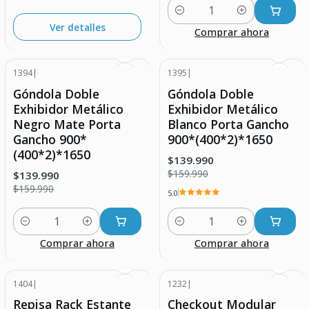
Cantidad
Ver detalles
Comprar ahora
1394
|
1395
|
-13% DESCUENTO
-13% DESCUENTO
Góndola Doble
Góndola Doble
Exhibidor Metálico
Exhibidor Metálico
Negro Mate Porta
Blanco Porta Gancho
Gancho 900*
900*(400*2)*1650
(400*2)*1650
$139.990
$159.990
$139.990
$159.990
5.0
Cantidad
Cantidad
Comprar ahora
Comprar ahora
1404
|
1232
|
-24% DESCUENTO
Repisa Rack Estante
Checkout Modular