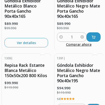
Góndola Exhibidor
Góndola Exhibidor
Agotado
Metálico Blanco
Metálico Negro Mate
Porta Gancho
Porta Gancho
90x40x165
90x40x165
$89.990
$89.990
$99.990
$99.990
Cantidad
Ver detalles
Comprar ahora
1309
|
1391
|
-17% DESCUENTO
-21% DESCUENTO
Repisa Rack Estante
Góndola Exhibidor
Agotado
Blanca Metálico
Metálico Negro Mate
150x50x200 800 Kilos
Porta Gancho
90x40x195
$99.990
$119.990
$94.990
$119.990
5.0