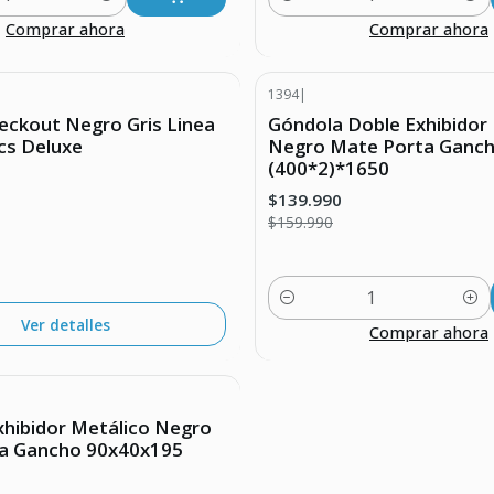
Cantidad
Comprar ahora
Comprar ahora
1394
|
-13% DESCUENTO
eckout Negro Gris Linea
Góndola Doble Exhibidor
cs Deluxe
Negro Mate Porta Ganch
(400*2)*1650
$139.990
$159.990
Cantidad
Ver detalles
Comprar ahora
UENTO
xhibidor Metálico Negro
a Gancho 90x40x195