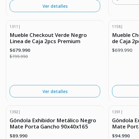
Cantidad
Ver detalles
1311
|
1158
|
-15% DESCUENTO
Agotado
Mueble Checkout Verde Negro
Mueble Ch
Agotado
Linea de Caja 2pcs Premium
de Caja 2p
$679.990
$699.990
$799.990
Ver detalles
1392
|
1391
|
-10% DESCUENTO
-21% DESC
Góndola Exhibidor Metálico Negro
Góndola E
Mate Porta Gancho 90x40x165
Mate Port
$89.990
$94.990