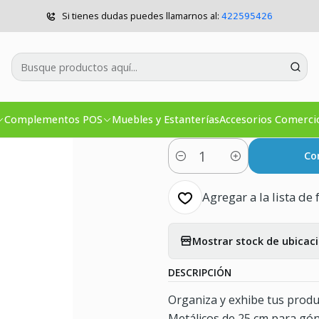
icio
Muebles y Estanterías
Pack x 10 Gancho Metálico Góndola 2
Si tienes dudas puedes llamarnos al:
422595426
|
Pack x 10 Ga
25cm
Complementos POS
Muebles y Estanterías
Accesorios Comerci
5.0
1 reseña
Co
Cantidad
Agregar a la lista de 
Mostrar stock de ubicac
DESCRIPCIÓN
Organiza y exhibe tus produ
Metálicos de 25 cm para gón