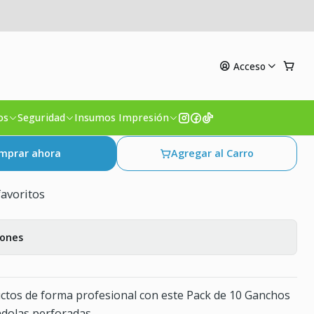
5cm
Acceso
ncho Metálico Góndola
os
Seguridad
Insumos Impresión
mprar ahora
Agregar al Carro
favoritos
iones
ctos de forma profesional con este Pack de 10 Ganchos
dolas perforadas.