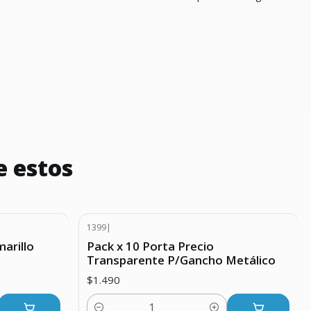
e estos
1399
|
arillo
Pack x 10 Porta Precio
Transparente P/Gancho Metálico
$1.490