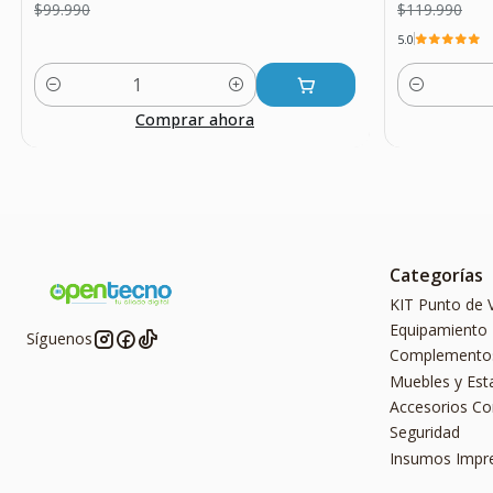
$99.990
$119.990
5.0
Cantidad
Cantidad
Comprar ahora
Categorías
KIT Punto de 
Equipamiento
Síguenos
Complemento
Muebles y Est
Accesorios C
Seguridad
Insumos Impr