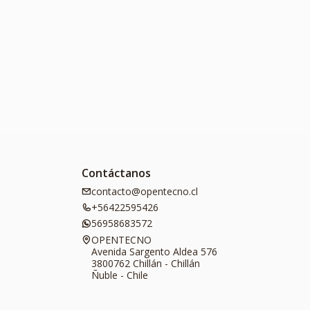
Contáctanos
contacto@opentecno.cl
+56422595426
56958683572
OPENTECNO
Avenida Sargento Aldea 576
3800762 Chillán - Chillán
Ñuble - Chile