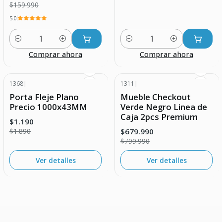
$159.990
5.0
Cantidad
Cantidad
Comprar ahora
Comprar ahora
1368
|
1311
|
-37% DESCUENTO
-15% DESCUENTO
Porta Fleje Plano
Mueble Checkout
Agotado
Agotado
Precio 1000x43MM
Verde Negro Linea de
Caja 2pcs Premium
$1.190
$679.990
$1.890
$799.990
Ver detalles
Ver detalles