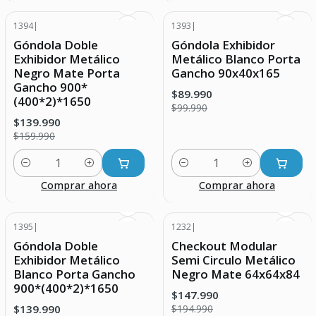
1394
|
1393
|
-13% DESCUENTO
-10% DESCUENTO
Góndola Doble
Góndola Exhibidor
Exhibidor Metálico
Metálico Blanco Porta
Negro Mate Porta
Gancho 90x40x165
Gancho 900*
$89.990
(400*2)*1650
$99.990
$139.990
$159.990
Cantidad
Cantidad
Comprar ahora
Comprar ahora
1395
|
1232
|
-13% DESCUENTO
-24% DESCUENTO
Góndola Doble
Checkout Modular
Exhibidor Metálico
Semi Circulo Metálico
Blanco Porta Gancho
Negro Mate 64x64x84
900*(400*2)*1650
$147.990
$139.990
$194.990