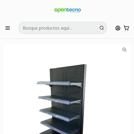
Si tienes dudas puedes llamarnos al:
422595426
Inicio
Muebles y Estanterías
Góndola Exhibidor Metálico Negro Mate Porta Gancho
90x40x165