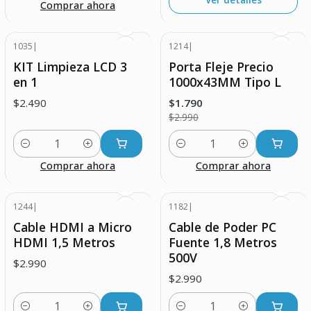
Comprar ahora
1035
|
1214
|
-40% DESCUENTO
KIT Limpieza LCD 3
Porta Fleje Precio
en 1
1000x43MM Tipo L
$2.490
$1.790
$2.990
Cantidad
Cantidad
Comprar ahora
Comprar ahora
1244
|
1182
|
Cable HDMI a Micro
Cable de Poder PC
HDMI 1,5 Metros
Fuente 1,8 Metros
500V
$2.990
$2.990