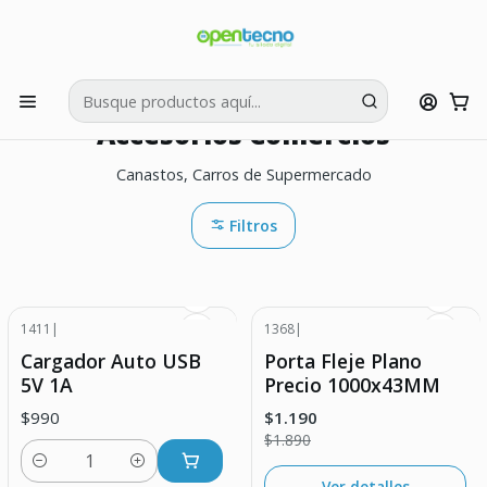
Si tienes dudas puedes llamarnos al:
422595426
Inicio
Accesorios Comercios
Accesorios Comercios
Canastos, Carros de Supermercado
Filtros
1411
|
1368
|
-37% DESCUENTO
Cargador Auto USB
Porta Fleje Plano
Agotado
5V 1A
Precio 1000x43MM
$990
$1.190
$1.890
Cantidad
Ver detalles