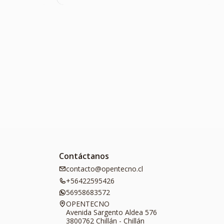
Contáctanos
contacto@opentecno.cl
+56422595426
56958683572
OPENTECNO
Avenida Sargento Aldea 576
3800762 Chillán - Chillán