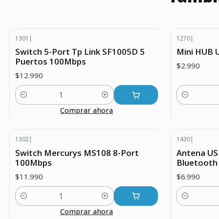
1301
|
1270
|
Switch 5-Port Tp Link SF1005D 5
Mini HUB U
Puertos 100Mbps
$2.990
$12.990
Cantidad
Cantidad
Comprar ahora
1302
|
1430
|
Switch Mercurys MS108 8-Port
Antena US
100Mbps
Bluetooth 
$11.990
$6.990
Cantidad
Cantidad
Comprar ahora