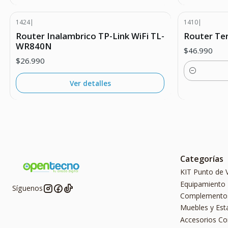
1424
|
1410
|
Agotado
Router Inalambrico TP-Link WiFi TL-
Router Te
WR840N
$46.990
$26.990
Cantidad
Ver detalles
Categorías
KIT Punto de 
Equipamiento
Síguenos
Complemento
Muebles y Est
Accesorios C