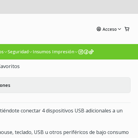
os A-809
Acceso
Aluminio 4 Puertos A-809
mprar ahora
Agregar al Carro
os
Seguridad
Insumos Impresión
favoritos
iones
tiéndote conectar 4 dispositivos USB adicionales a un
 mouse, teclado, USB u otros periféricos de bajo consumo