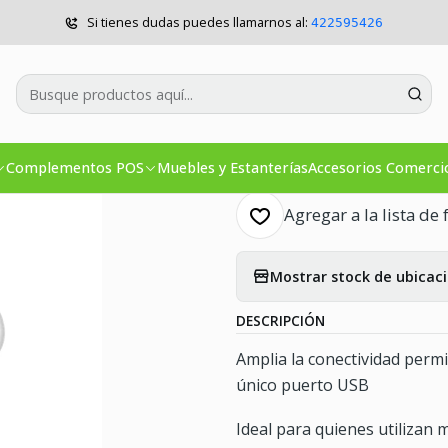
ccesorios Comercios
Computación
HUB USB 3.0 Aluminio 4 Puert
Si tienes dudas puedes llamarnos al:
422595426
|
HUB USB 3.0 
Co
Complementos POS
Muebles y Estanterías
Accesorios Comerci
Cantidad
Agregar a la lista de 
Mostrar stock de ubicac
DESCRIPCIÓN
Amplia la conectividad permi
único puerto USB
Ideal para quienes utilizan