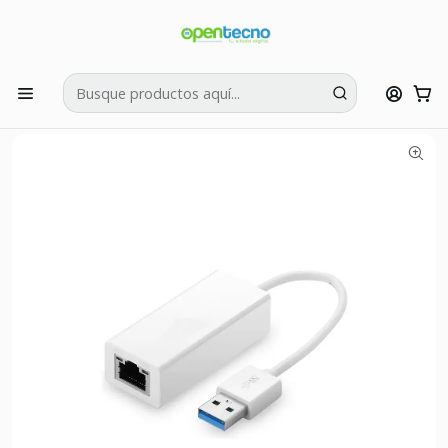
Si tienes dudas puedes llamarnos al:
422595426
Inicio
Accesorios Comercios
Computación
Adaptador Tarjeta Red USB 3.0 Ethernet Gigabit