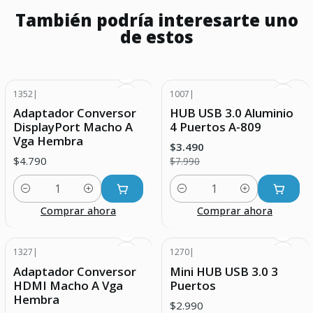
También podría interesarte uno
de estos
1352
|
1007
|
-56% DESCUENTO
Adaptador Conversor
HUB USB 3.0 Aluminio
DisplayPort Macho A
4 Puertos A-809
Vga Hembra
$3.490
$4.790
$7.990
Cantidad
Cantidad
Comprar ahora
Comprar ahora
1327
|
1270
|
Adaptador Conversor
Mini HUB USB 3.0 3
HDMI Macho A Vga
Puertos
Hembra
$2.990