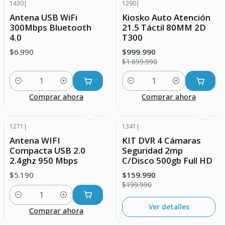
1430
|
1290
|
-41% DESCUENTO
Antena USB WiFi
Kiosko Auto Atención
300Mbps Bluetooth
21.5 Táctil 80MM 2D
4.0
T300
$6.990
$999.990
$1.699.990
Cantidad
Cantidad
Comprar ahora
Comprar ahora
1271
|
1341
|
-20% DESCUENTO
Antena WIFI
KIT DVR 4 Cámaras
Agotado
Compacta USB 2.0
Seguridad 2mp
2.4ghz 950 Mbps
C/Disco 500gb Full HD
$5.190
$159.990
$199.990
Cantidad
Ver detalles
Comprar ahora