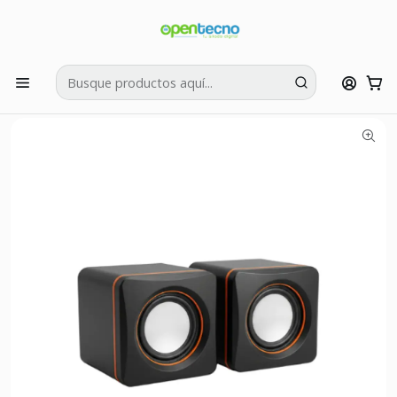
Si tienes dudas puedes llamarnos al:
422595426
Inicio
Accesorios Comercios
Computación
Parlantes USB 2.0 Entrada 3.5mm 101Z