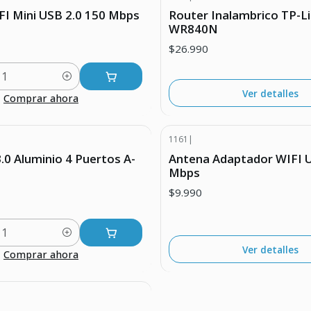
Agotado
FI Mini USB 2.0 150 Mbps
Router Inalambrico TP-Li
WR840N
$26.990
Ver detalles
Comprar ahora
1161
|
UENTO
Agotado
0 Aluminio 4 Puertos A-
Antena Adaptador WIFI U
Mbps
$9.990
Ver detalles
Comprar ahora