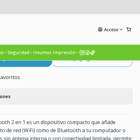
h 4.0
Acceso
WiFi 300Mbps Bluetooth
os
Seguridad
Insumos Impresión
mprar ahora
Agregar al Carro
favoritos
iones
ooth 2 en 1 es un dispositivo compacto que añade
nto de red (WiFi) como de Bluetooth a tu computador o
 sin antena interna o con conectividad limitada, permite