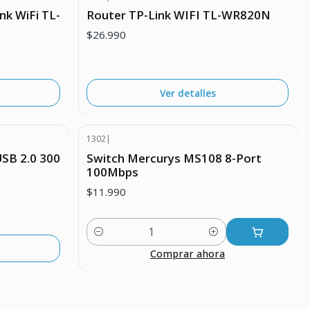
Agotado
nk WiFi TL-
Router TP-Link WIFI TL-WR820N
$26.990
Ver detalles
1302
|
SB 2.0 300
Switch Mercurys MS108 8-Port
100Mbps
$11.990
Cantidad
Comprar ahora