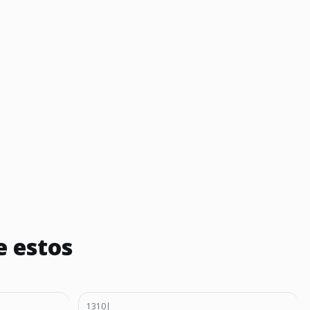
e estos
1310
|