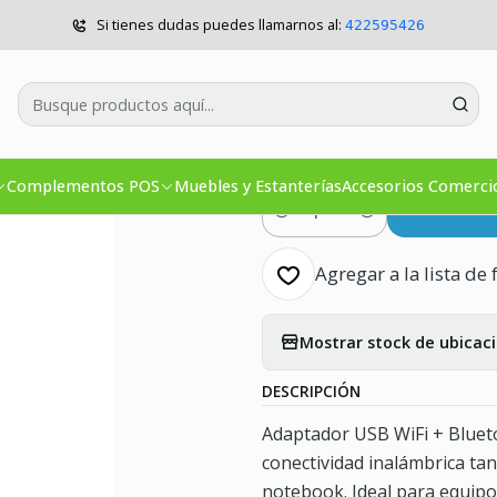
Complementos POS
Redes
Antena USB WiFi 300Mbps Bluetoot
Si tienes dudas puedes llamarnos al:
422595426
|
Antena USB 
4.0
Complementos POS
Muebles y Estanterías
Accesorios Comerci
Co
Cantidad
Agregar a la lista de 
Mostrar stock de ubicac
DESCRIPCIÓN
Adaptador USB WiFi + Bluet
conectividad inalámbrica ta
notebook. Ideal para equipos