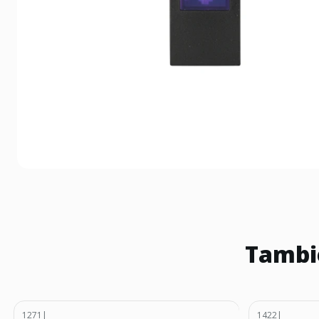
Tambié
1271
|
1422
|