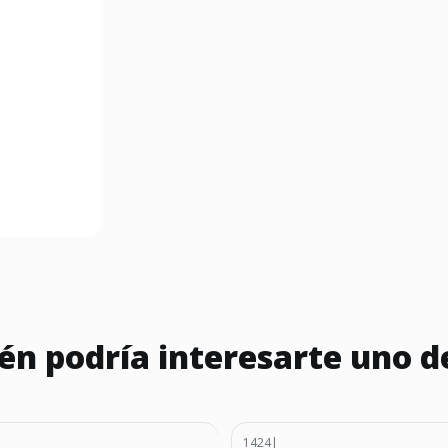
n podría interesarte uno d
1424
|