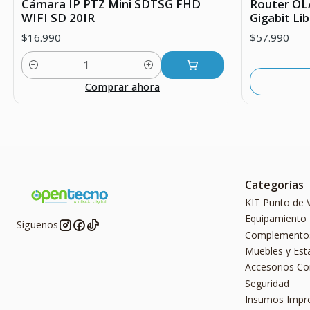
Cámara IP PTZ Mini SDTSG FHD
Router OL
WIFI SD 20IR
Gigabit Li
$16.990
$57.990
Cantidad
Comprar ahora
Categorías
KIT Punto de 
Equipamiento
Síguenos
Complemento
Muebles y Est
Accesorios C
Seguridad
Insumos Impr