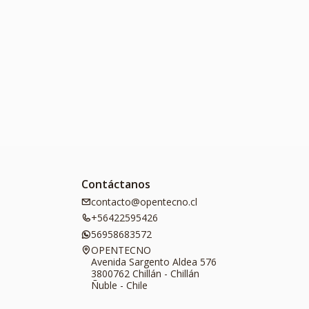
Contáctanos
contacto@opentecno.cl
+56422595426
56958683572
OPENTECNO
Avenida Sargento Aldea 576
3800762 Chillán - Chillán
Ñuble - Chile