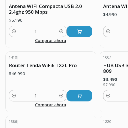
Antena WIFI Compacta USB 2.0
Antena WI
2.4ghz 950 Mbps
$4.990
$5.190
Cantidad
Cantidad
Comprar ahora
1410
|
1007
|
-56% DESC
Router Tenda WiFi6 TX2L Pro
HUB USB 3.
809
$46.990
$3.490
$7.990
Cantidad
Cantidad
Comprar ahora
1386
|
1220
|
Agotado