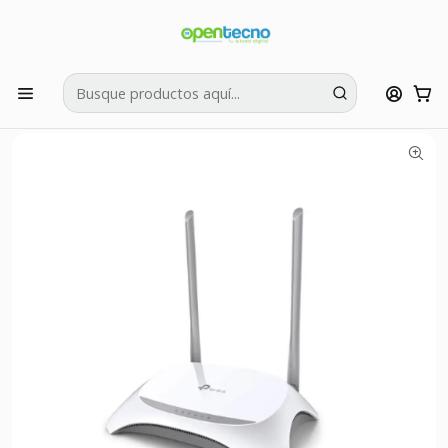
Si tienes dudas puedes llamarnos al:
422595426
Inicio
Complementos POS
Redes
Router Inalambrico TP-Link WiFi TL-WR840N