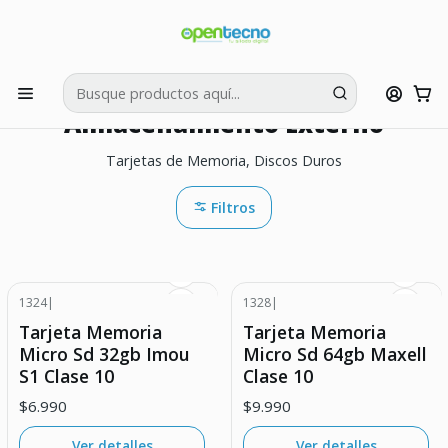
Si tienes dudas puedes llamarnos al:
422595426
Inicio
Complementos POS
Almacenamiento Externo
Almacenamiento Externo
Tarjetas de Memoria, Discos Duros
Filtros
1324
|
1328
|
Agotado
Agotado
Tarjeta Memoria
Tarjeta Memoria
Micro Sd 32gb Imou
Micro Sd 64gb Maxell
S1 Clase 10
Clase 10
$6.990
$9.990
Ver detalles
Ver detalles