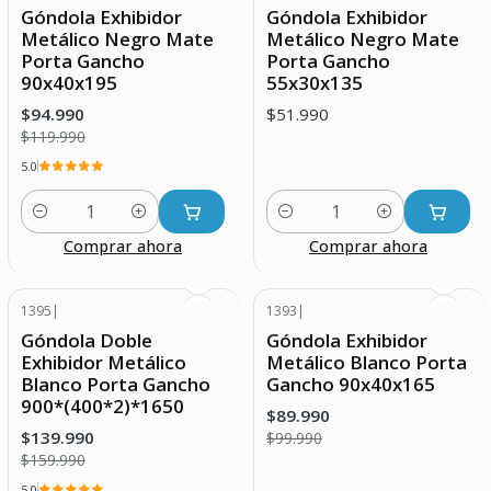
-21% DESCUENTO
Góndola Exhibidor
Góndola Exhibidor
Metálico Negro Mate
Metálico Negro Mate
Porta Gancho
Porta Gancho
90x40x195
55x30x135
$94.990
$51.990
$119.990
5.0
Cantidad
Cantidad
Comprar ahora
Comprar ahora
1395
|
1393
|
-13% DESCUENTO
-10% DESCUENTO
Góndola Doble
Góndola Exhibidor
Agotado
Exhibidor Metálico
Metálico Blanco Porta
Blanco Porta Gancho
Gancho 90x40x165
900*(400*2)*1650
$89.990
$139.990
$99.990
$159.990
5.0