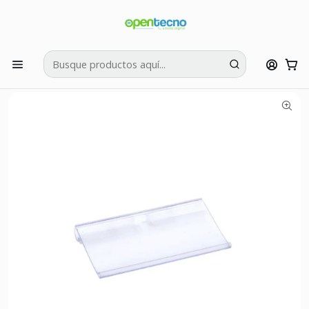
Si tienes dudas puedes llamarnos al:
422595426
Inicio
Muebles y Estanterías
Pack x 10 Porta Precio Transparente P/Gancho Metálico