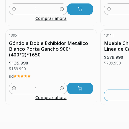
Cantidad
Cantidad
Comprar ahora
1395
|
1311
|
-13% DESCUENTO
-15% DESC
Góndola Doble Exhibidor Metálico
Mueble Ch
Agotado
Blanco Porta Gancho 900*
Linea de 
(400*2)*1650
$679.990
$139.990
$799.990
$159.990
5.0
Cantidad
Comprar ahora