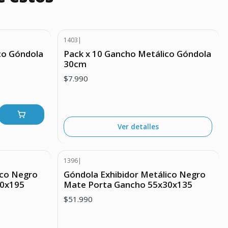
1403
|
Agotado
co Góndola
Pack x 10 Gancho Metálico Góndola
30cm
$7.990
Ver detalles
1396
|
ico Negro
Góndola Exhibidor Metálico Negro
40x195
Mate Porta Gancho 55x30x135
$51.990