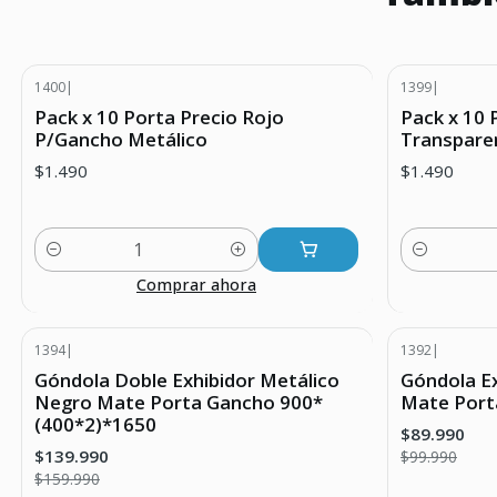
1400
|
1399
|
Pack x 10 Porta Precio Rojo
Pack x 10 
P/Gancho Metálico
Transpare
$1.490
$1.490
Cantidad
Cantidad
Comprar ahora
1394
|
1392
|
-13% DESCUENTO
-10% DESC
Góndola Doble Exhibidor Metálico
Góndola E
Negro Mate Porta Gancho 900*
Mate Port
(400*2)*1650
$89.990
$139.990
$99.990
$159.990