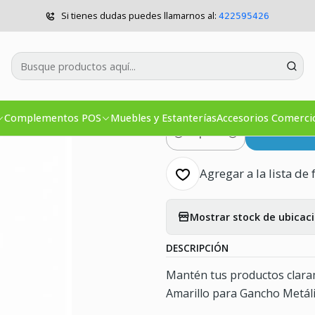
Muebles y Estanterías
Pack x 10 Porta Precio Amarillo P/Gancho M
Si tienes dudas puedes llamarnos al:
422595426
|
Pack x 10 Por
P/Gancho Me
Complementos POS
Muebles y Estanterías
Accesorios Comerci
Co
Cantidad
Agregar a la lista de 
Mostrar stock de ubicac
DESCRIPCIÓN
Mantén tus productos claram
Amarillo para Gancho Metáli