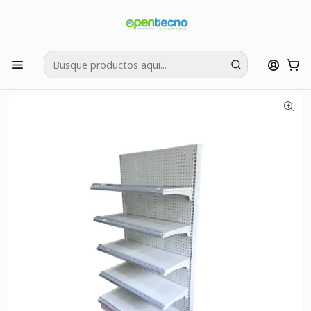
Si tienes dudas puedes llamarnos al:
422595426
Inicio
Muebles y Estanterías
Góndola Exhibidor Metálico Blanco Porta Gancho 90x40x165