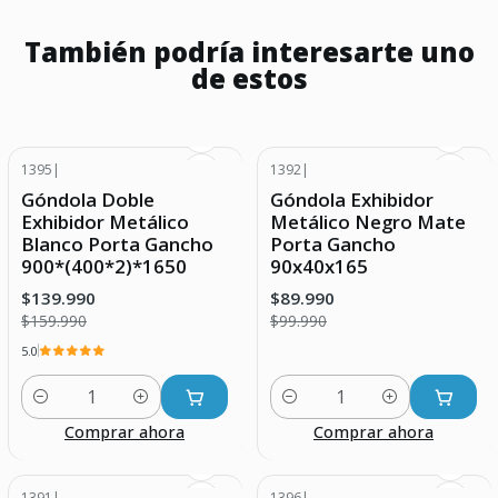
También podría interesarte uno
de estos
1395
|
1392
|
-13% DESCUENTO
-10% DESCUENTO
Góndola Doble
Góndola Exhibidor
Exhibidor Metálico
Metálico Negro Mate
Blanco Porta Gancho
Porta Gancho
900*(400*2)*1650
90x40x165
$139.990
$89.990
$159.990
$99.990
5.0
Cantidad
Cantidad
Comprar ahora
Comprar ahora
1391
|
1396
|