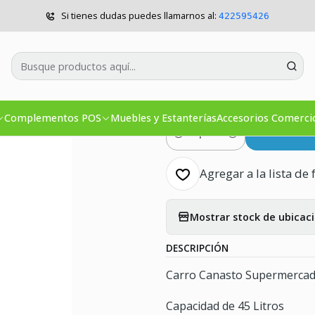
omercios
Carros y Canastos
Carro Canasto Supermercado Gris 4
Si tienes dudas puedes llamarnos al:
422595426
|
Carro Canast
Litros con R
Complementos POS
Muebles y Estanterías
Accesorios Comerci
Co
Cantidad
Agregar a la lista de 
Mostrar stock de ubicac
DESCRIPCIÓN
Carro Canasto Supermercado
Capacidad de 45 Litros