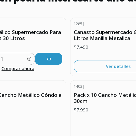
1285
|
Agotado
álico Supermercado Para
Canasto Supermercado G
 30 Litros
Litros Manilla Metalica
$7.490
Ver detalles
Comprar ahora
1403
|
Agotado
 Gancho Metálico Góndola
Pack x 10 Gancho Metáli
30cm
$7.990