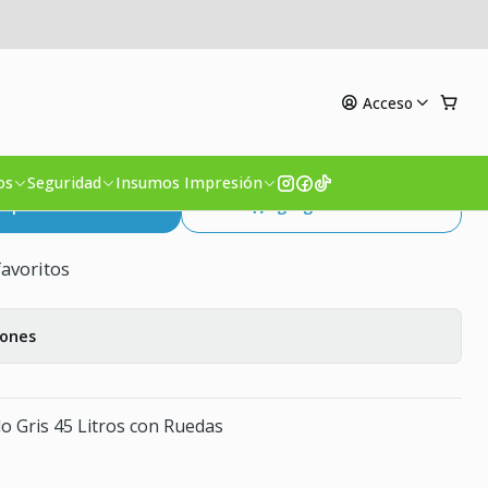
5 Litros con Ruedas
Acceso
o Supermercado Gris 45
uedas
os
Seguridad
Insumos Impresión
mprar ahora
Agregar al Carro
favoritos
iones
 Gris 45 Litros con Ruedas