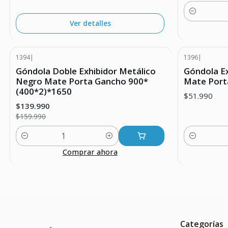
Cantidad
Ver detalles
1394
|
1396
|
-13% DESCUENTO
Góndola Doble Exhibidor Metálico
Góndola E
Negro Mate Porta Gancho 900*
Mate Port
(400*2)*1650
$51.990
$139.990
$159.990
Cantidad
Cantidad
Comprar ahora
Categorías