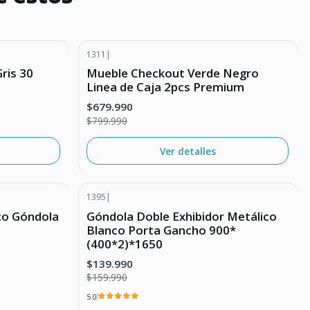
1311
|
-15% DESCUENTO
ris 30
Mueble Checkout Verde Negro
Agotado
Linea de Caja 2pcs Premium
$679.990
$799.990
Ver detalles
1395
|
-13% DESCUENTO
co Góndola
Góndola Doble Exhibidor Metálico
Blanco Porta Gancho 900*
(400*2)*1650
$139.990
$159.990
5.0