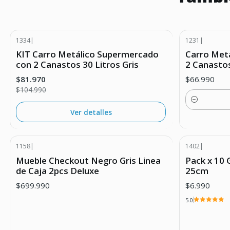
1334
|
1231
|
-22% DESCUENTO
KIT Carro Metálico Supermercado
Carro Met
Agotado
con 2 Canastos 30 Litros Gris
2 Canastos
$81.970
$66.990
$104.990
Cantidad
Ver detalles
1158
|
1402
|
Agotado
Mueble Checkout Negro Gris Linea
Pack x 10
de Caja 2pcs Deluxe
25cm
$699.990
$6.990
5.0