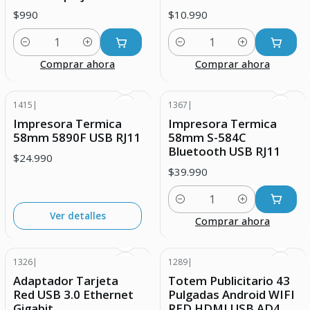
$990
$10.990
Cantidad
Cantidad
Comprar ahora
Comprar ahora
1415
|
1367
|
Agotado
Impresora Termica
Impresora Termica
58mm 5890F USB RJ11
58mm S-584C
Bluetooth USB RJ11
$24.990
$39.990
Cantidad
Ver detalles
Comprar ahora
1326
|
1289
|
Adaptador Tarjeta
Totem Publicitario 43
Red USB 3.0 Ethernet
Pulgadas Android WIFI
Gigabit
RED HDMI USB AD4