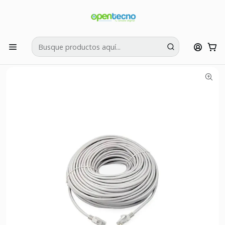
Si tienes dudas puedes llamarnos al:
422595426
Inicio
Complementos POS
Redes
Cable Red 30 Metros Cat5e Utp Rj45