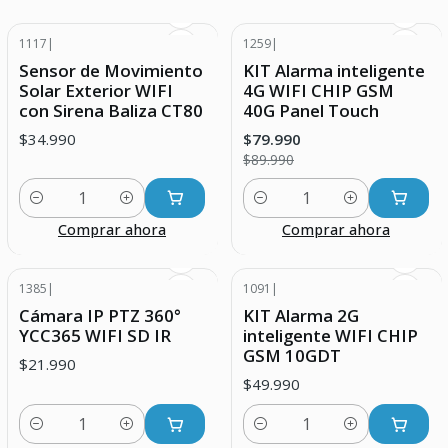
1117
|
1259
|
-11% DESCUENTO
Sensor de Movimiento
KIT Alarma inteligente
Solar Exterior WIFI
4G WIFI CHIP GSM
con Sirena Baliza CT80
40G Panel Touch
$34.990
$79.990
$89.990
Cantidad
Cantidad
Comprar ahora
Comprar ahora
1385
|
1091
|
Cámara IP PTZ 360°
KIT Alarma 2G
YCC365 WIFI SD IR
inteligente WIFI CHIP
GSM 10GDT
$21.990
$49.990
Cantidad
Cantidad