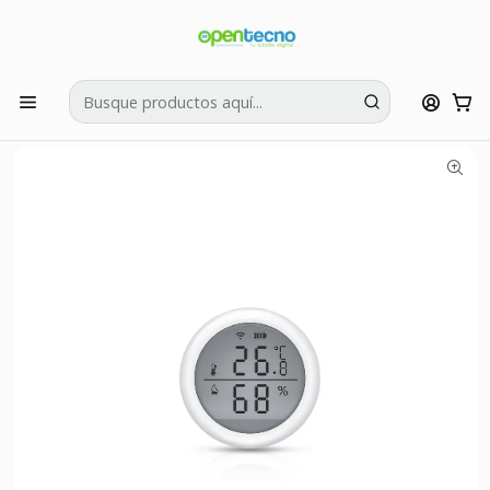
Si tienes dudas puedes llamarnos al:
422595426
Inicio
Seguridad
Smart Domótica
Sensor Temperatura Humedad WIFI D400B