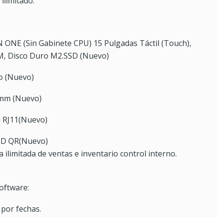
ilimitado.
 ONE (Sin Gabinete CPU) 15 Pulgadas Táctil (Touch),
AM, Disco Duro M2.SSD (Nuevo)
o (Nuevo)
8mm (Nuevo)
a RJ11(Nuevo)
 2D QR(Nuevo)
a ilimitada de ventas e inventario control interno.
software:
 por fechas.