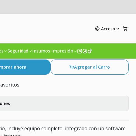
l Venta e Inventario
Acceso
nta AIO S100 Táctil 15
 M2.SSD Full Venta e
os
Seguridad
Insumos Impresión
mprar ahora
Agregar al Carro
favoritos
iones
io, incluye equipo completo, integrado con un software