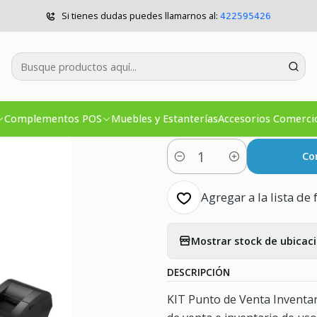
Venta
KIT Punto Venta AIO S100 Táctil 15 INTEL I3 4GB M2.SSD Ful
Si tienes dudas puedes llamarnos al:
422595426
|
KIT Punto Ve
INTEL I3 4GB
Inventario
Complementos POS
Muebles y Estanterías
Accesorios Comerci
Co
Cantidad
Agregar a la lista de 
Mostrar stock de ubicac
DESCRIPCIÓN
KIT Punto de Venta Inventar