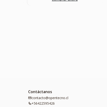
Contáctanos
contacto@opentecno.cl
+56422595426