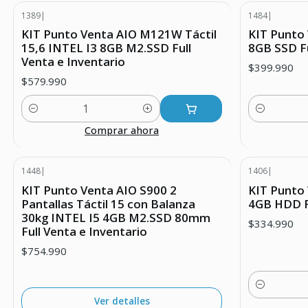
1389
|
1484
|
KIT Punto Venta AIO M121W Táctil
KIT Punto 
15,6 INTEL I3 8GB M2.SSD Full
8GB SSD Fu
Venta e Inventario
$399.990
$579.990
Cantidad
Cantidad
Comprar ahora
1448
|
1406
|
Agotado
KIT Punto Venta AIO S900 2
KIT Punto 
Pantallas Táctil 15 con Balanza
4GB HDD Fu
30kg INTEL I5 4GB M2.SSD 80mm
$334.990
Full Venta e Inventario
$754.990
Cantidad
Ver detalles