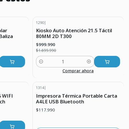
1290
|
-41% DESCUENTO
lar
Kiosko Auto Atención 21.5 Táctil
Baliza
80MM 2D T300
$999.990
$1.699.990
Cantidad
Comprar ahora
1314
|
Agotado
G WIFI
Impresora Térmica Portable Carta
ch
A4LE USB Bluetooth
$117.990