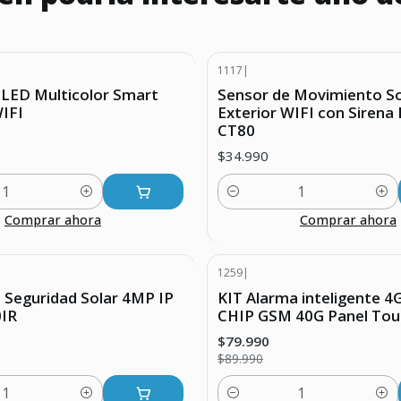
1117
|
 LED Multicolor Smart
Sensor de Movimiento So
IFI
Exterior WIFI con Sirena 
CT80
$34.990
Cantidad
Comprar ahora
Comprar ahora
1259
|
UENTO
-11% DESCUENTO
 Seguridad Solar 4MP IP
KIT Alarma inteligente 4
0IR
CHIP GSM 40G Panel Tou
$79.990
$89.990