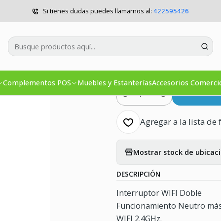
Seguridad
Smart Domótica
Interruptor Táctil Doble WIFI 220V
Si tienes dudas puedes llamarnos al:
422595426
|
Interruptor 
U2
Complementos POS
Muebles y Estanterías
Accesorios Comerci
Co
Cantidad
Agregar a la lista de 
Mostrar stock de ubicac
DESCRIPCIÓN
Interruptor WIFI Doble
Funcionamiento Neutro más
WIFI 2.4GHz.