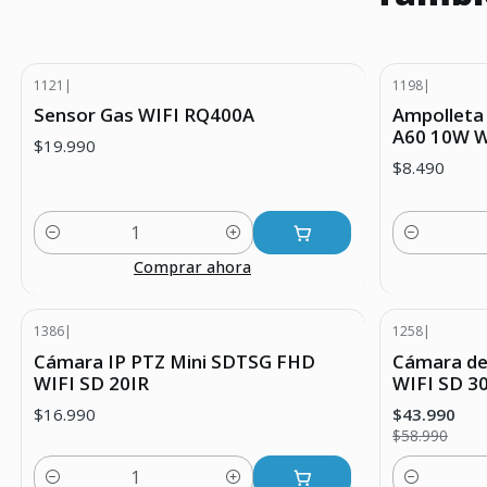
1121
|
1198
|
Sensor Gas WIFI RQ400A
Ampolleta
A60 10W W
$19.990
$8.490
Cantidad
Cantidad
Comprar ahora
1386
|
1258
|
-25% DESC
Cámara IP PTZ Mini SDTSG FHD
Cámara de
WIFI SD 20IR
WIFI SD 3
$16.990
$43.990
$58.990