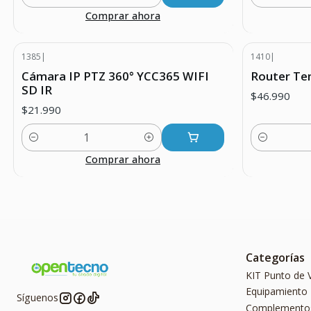
Cantidad
Cantidad
Comprar ahora
1385
|
1410
|
Cámara IP PTZ 360° YCC365 WIFI
Router Te
SD IR
$46.990
$21.990
Cantidad
Cantidad
Comprar ahora
Categorías
KIT Punto de 
Equipamiento
Síguenos
Complemento