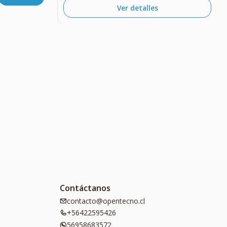
Ver detalles
Contáctanos
contacto@opentecno.cl
+56422595426
56958683572