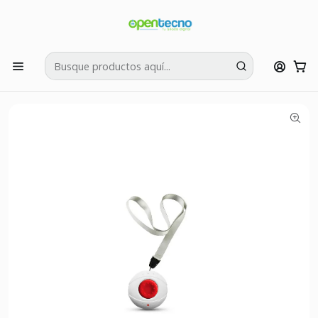
Si tienes dudas puedes llamarnos al:
422595426
Inicio
Seguridad
Accesorios Alarmas
Botón Pánico Colgante o Muñeca Inalámbrico LPB5B Alarma
GSM WIFI RF433