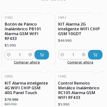
1103
|
1091
|
Botón de Pánico
KIT Alarma 2G
Inalámbrico PB101
inteligente WIFI CHIP
Alarma GSM WIFI
GSM 10GDT
RF433
$49.990
$5.990
Cantidad
Cantidad
Comprar ahora
Comprar ahora
1259
|
1104
|
-11% DESCUENTO
KIT Alarma inteligente
Control Remoto
4G WIFI CHIP GSM
Metálico Inalámbrico
40G Panel Touch
RC105 Alarma GSM
WIFI RF433
$79.990
$5.990
$89.990