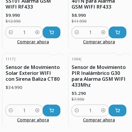
SS101 Alarma GSM
401N para Alarma
WIFI RF433
GSM WIFI RF433
$9.990
$8.990
$12.990
$11.990
Cantidad
Cantidad
Comprar ahora
Comprar ahora
1117
|
1094
|
-34% DESCUENTO
Sensor de Movimiento
Sensor de Movimiento
Solar Exterior WIFI
PIR Inalámbrico G30
con Sirena Baliza CT80
para Alarma GSM WIFI
433Mhz
$34.990
$5.290
$7.990
Cantidad
Cantidad
Comprar ahora
Comprar ahora